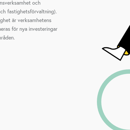
nansverksamhet och
ch fastighetsförvaltning).
tighet är verksamhetens
ras för nya investeringar
mråden.