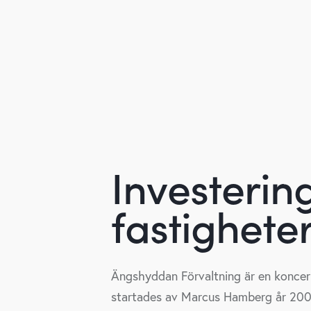
I
n
v
e
s
t
e
r
i
n
f
a
s
t
i
g
h
e
t
e
Ängshyddan Förvaltning är en konce
startades av Marcus Hamberg år 200