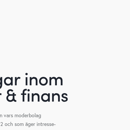
g
a
r
i
n
o
m
r
&
f
i
n
a
n
s
rn vars moderbolag
2 och som äger intresse-