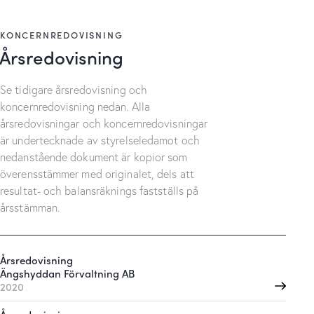
KONCERNREDOVISNING
Årsredovisning
Se tidigare årsredovisning och
koncernredovisning nedan. Alla
årsredovisningar och koncernredovisningar
är undertecknade av styrelseledamot och
nedanstående dokument är kopior som
överensstämmer med originalet, dels att
resultat- och balansräknings fastställs på
årsstämman.
Årsredovisning
Ängshyddan Förvaltning AB
2020