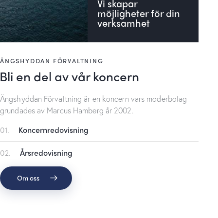
Vi skapar
möjligheter för din
verksamhet
ÄNGSHYDDAN FÖRVALTNING
Bli en del av vår koncern
Ängshyddan Förvaltning är en koncern vars moderbolag
grundades av Marcus Hamberg år 2002.
01.
Koncernredovisning
02.
Årsredovisning
Om oss